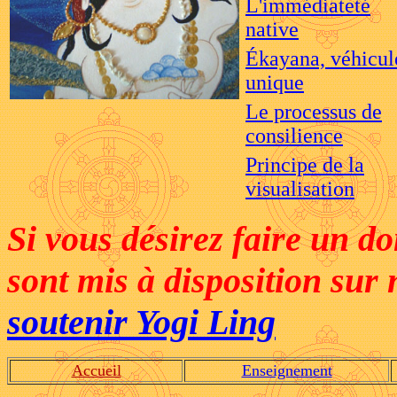
L'imm
é
diatet
é
native
Ékayana, v
é
hicul
unique
Le processus de
consilience
Principe de la
visualisation
Si vous désirez faire un 
sont mis à disposition sur n
soutenir Yogi Ling
Accueil
Enseignement