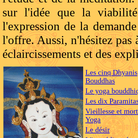
sur l'idée que la viabilit
l'expression de la demande
l'offre.
Aussi, n'hésitez pas 
éclaircissements et des expli
Les cinq Dhyanis
Bouddhas
Le yoga bouddhi
Les dix Paramita
Vieillesse et mor
Yoga
Le d
é
sir